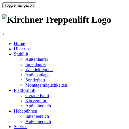
Toggle navigation
>
Home
Über uns
Stuhllift
Außenläufer
Innenläufer
Wendeltreppen
Außenanlage
Sonderbau
Montagemöglichkeiten
Plattformlift
Gerade Fahrt
Kurvenfahrt
Außenbereich
Hebebühnen
Innenbereich
Außenbereich
Service