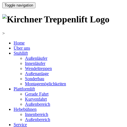
Toggle navigation
>
Home
Über uns
Stuhllift
Außenläufer
Innenläufer
Wendeltreppen
Außenanlage
Sonderbau
Montagemöglichkeiten
Plattformlift
Gerade Fahrt
Kurvenfahrt
Außenbereich
Hebebühnen
Innenbereich
Außenbereich
Service